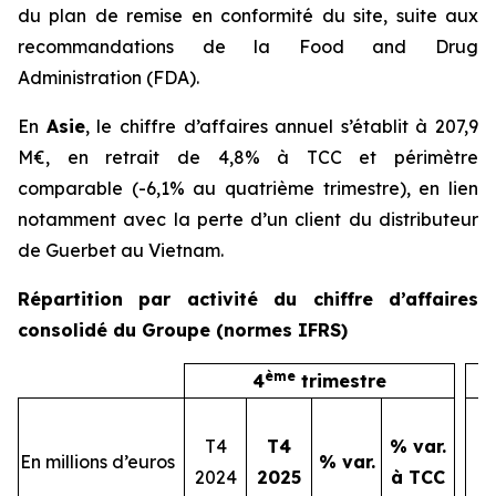
du plan de remise en conformité du site, suite aux
recommandations de la Food and Drug
Administration (FDA).
En
Asie
, le chiffre d’affaires annuel s’établit à 207,9
M€, en retrait de 4,8% à TCC et périmètre
comparable (-6,1% au quatrième trimestre), en lien
notamment avec la perte d’un client du distributeur
de Guerbet au Vietnam.
Répartition par activité du chiffre d’affaires
consolidé du Groupe (normes IFRS)
ème
4
trimestre
T4
T4
% var.
En millions d’euros
% var.
2
2024
2025
à TCC