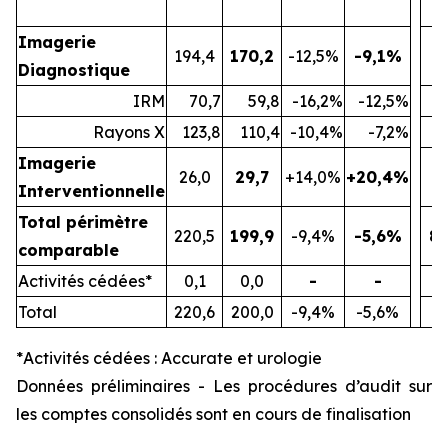
Imagerie
194,4
170,2
-12,5%
-9,1%
73
Diagnostique
IRM
70,7
59,8
-16,2%
-12,5%
2
Rayons X
123,8
110,4
-10,4%
-7,2%
4
Imagerie
26,0
29,7
+14,0%
+20,4%
9
Interventionnelle
Total périmètre
220,5
199,9
-9,4%
-5,6%
83
comparable
Activités cédées*
0,1
0,0
-
-
4
Total
220,6
200,0
-9,4%
-5,6%
84
*
Activités cédées : Accurate et urologie
Données préliminaires - Les procédures d’audit sur
les comptes consolidés sont en cours de finalisation