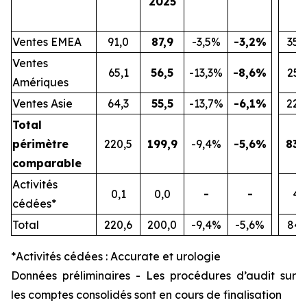
2025
Ventes EMEA
91,0
87,9
-3,5%
-3,2%
352
Ventes
65,1
56,5
-13,3%
-8,6%
255
Amériques
Ventes Asie
64,3
55,5
-13,7%
-6,1%
229
Total
périmètre
220,5
199,9
-9,4%
-5,6%
836
comparable
Activités
0,1
0,0
-
-
4,
cédées*
Total
220,6
200,0
-9,4%
-5,6%
841
*
Activités cédées : Accurate et urologie
Données préliminaires - Les procédures d’audit sur
les comptes consolidés sont en cours de finalisation